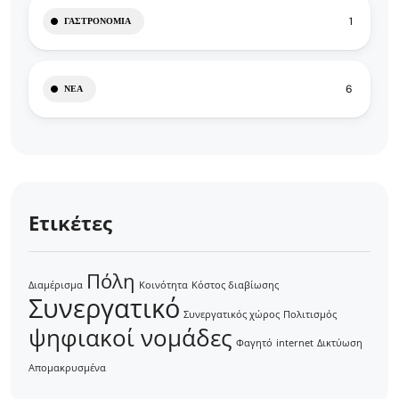
1
ΓΑΣΤΡΟΝΟΜΊΑ
6
ΝΈΑ
Ετικέτες
Πόλη
Διαμέρισμα
Κοινότητα
Κόστος διαβίωσης
Συνεργατικό
Συνεργατικός χώρος
Πολιτισμός
ψηφιακοί νομάδες
Φαγητό
internet
Δικτύωση
Απομακρυσμένα