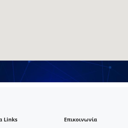
 touc
α Links
Επικοινωνία