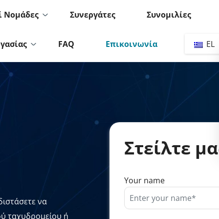
ί Νομάδες
Συνεργάτες
Συνομιλίες
ργασίας
FAQ
Επικοινωνία
EL
Στείλτε μ
Your name
 διστάσετε να
ού ταχυδρομείου ή