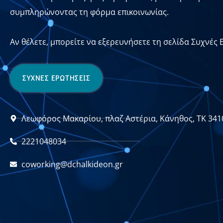
συμπληρώνοντας τη φόρμα επικοινωνίας.
Αν θέλετε, μπορείτε να εξερευνήσετε τη σελίδα Συχνές 
ΣΥΧΝΕΣ ΕΡΩΤΗΣΕΙΣ
Λεωφόρος Μακαρίου, πλαζ Αστέρια, Κάνηθος, ΤΚ 341
2221048034
coworking@dchalkideon.gr