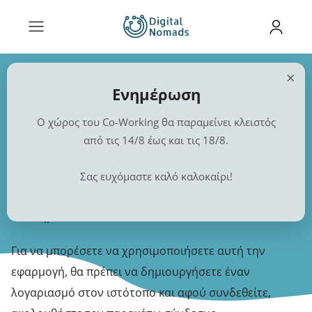
×
Ενημέρωση
Εφαρμογή Συνομιλιών
Ο χώρος του Co-Working θα παραμείνει κλειστός
Αρχική
❯ Chat
από τις 14/8 έως και τις 18/8.
Καλώς ήρθατε στο περιβάλλον άμεσης συνομιλίας
Σας ευχόμαστε καλό καλοκαίρι!
που παρέχεται μέσω της ιστοσελίδας Digital Nomads
του Δήμου Χαλκιδέων.
Για να μπορέσετε να χρησιμοποιήσετε αυτή την
εφαρμογή, θα πρέπει να δημιουργήσετε έναν
λογαριασμό στον ιστότοπο και αφού συνδεθείτε,