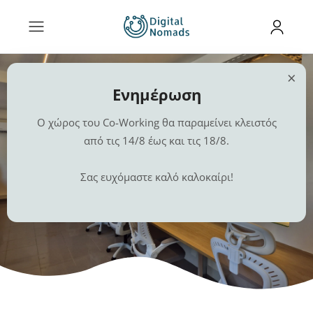
×
Ενημέρωση
Εργασία, Διασύνδεση και
Ο χώρος του Co-Working θα παραμείνει κλειστός
από τις 14/8 έως και τις 18/8.
Δημιουργία
Σας ευχόμαστε καλό καλοκαίρι!
στο νέο Δημοτικό Χώρο Συνεργασίας της
Χαλκίδας