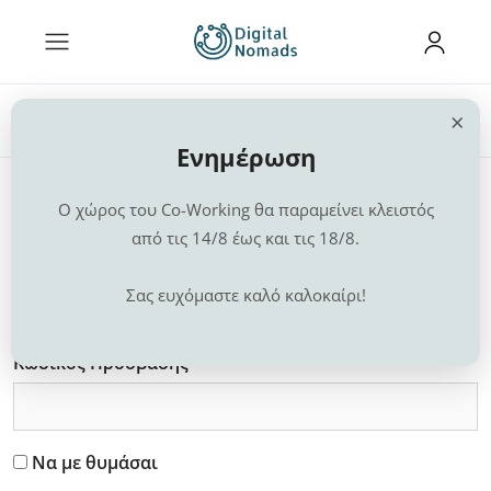
×
Αρχική
Members-only area
Ενημέρωση
This community area is accessible to logged-in
members only.
Ο χώρος του Co-Working θα παραμείνει κλειστός
από τις 14/8 έως και τις 18/8.
Όνομα χρήστη
Σας ευχόμαστε καλό καλοκαίρι!
Κωδικός Πρόσβασης
Να με θυμάσαι