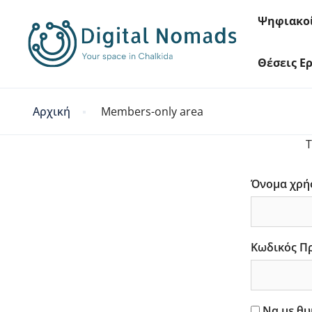
Ψηφιακο
Θέσεις Ε
Αρχική
Members-only area
T
Όνομα χρή
Κωδικός Π
Να με θυ