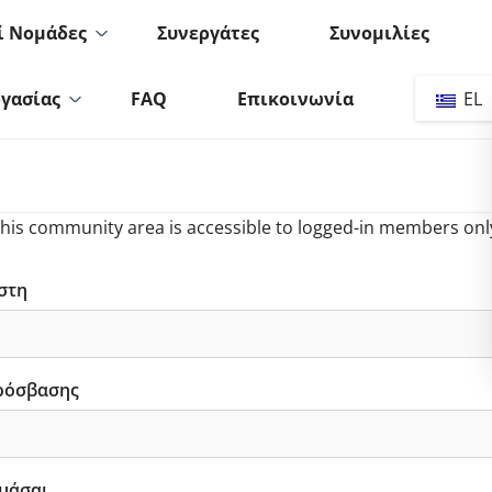
ί Νομάδες
Συνεργάτες
Συνομιλίες
ργασίας
FAQ
Επικοινωνία
EL
his community area is accessible to logged-in members onl
στη
ρόσβασης
μάσαι