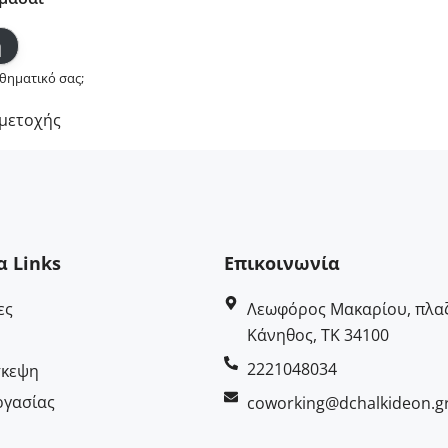
θηματικό σας;
μετοχής
α Links
Επικοινωνία
ες
Λεωφόρος Μακαρίου, πλαζ
Κάνηθος, ΤΚ 34100
2221048034
σκεψη
ργασίας
coworking@dchalkideon.g