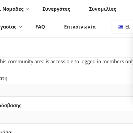
ί Νομάδες
Συνεργάτες
Συνομιλίες
ργασίας
FAQ
Επικοινωνία
EL
his community area is accessible to logged-in members onl
στη
ρόσβασης
μάσαι