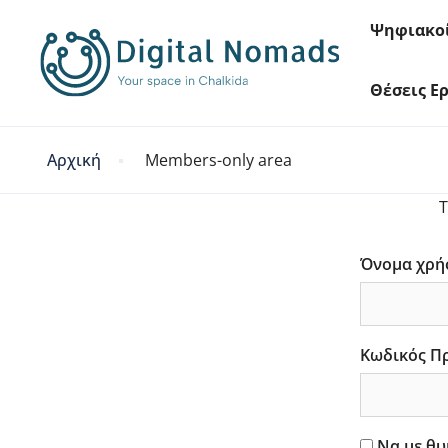
Ψηφιακο
Θέσεις Ε
Αρχική
Members-only area
T
Όνομα χρή
Κωδικός Π
Να με θυ