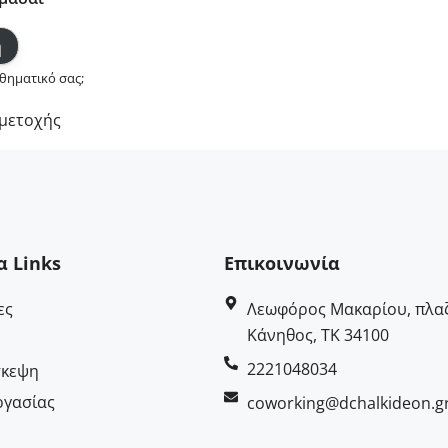
θηματικό σας;
μετοχής
α Links
Επικοινωνία
ες
Λεωφόρος Μακαρίου, πλαζ
Κάνηθος, ΤΚ 34100
2221048034
σκεψη
ργασίας
coworking@dchalkideon.g